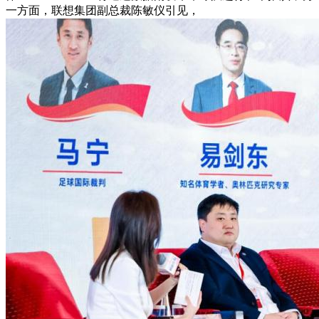
一方面，联想集团副总裁陈敏仪引见，