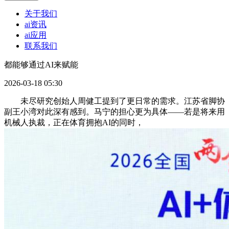
关于我们
ai资讯
ai应用
联系我们
都能够通过AI来赋能
2026-03-18 05:30
未尽研究创始人周健工提到了更日常的需求。江苏省脚协
副王小湾对此深有感到。马宁的担心更为具体——若是将来用
机械人执裁，正在体育拥抱AI的同时，