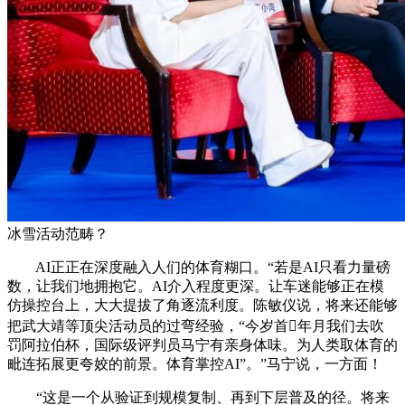
冰雪活动范畴？
AI正正在深度融入人们的体育糊口。“若是AI只看力量磅
数，让我们地拥抱它。AI介入程度更深。让车迷能够正在模
仿操控台上，大大提拔了角逐流利度。陈敏仪说，将来还能够
把武大靖等顶尖活动员的过弯经验，“今岁首年月我们去吹
罚阿拉伯杯，国际级评判员马宁有亲身体味。为人类取体育的
毗连拓展更夸姣的前景。体育掌控AI”。”马宁说，一方面！
“这是一个从验证到规模复制、再到下层普及的径。将来