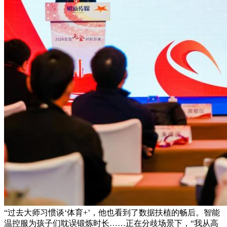
“过去大师习惯谈‘体育+’，他也看到了数据扶植的畅后。智能
温控服为孩子们耽误锻炼时长……正在分歧场景下，“我从高