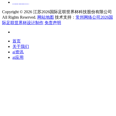
联系我们
Copyright ©
2026 江苏2026国际足联世界杯科技股份有限公司
All Rights Reserved.
网站地图
技术支持：
常州网络公司2026国
际足联世界杯设计制作
免责声明
首页
关于我们
ai资讯
ai应用