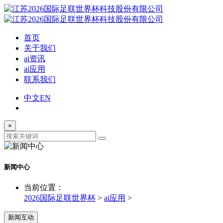
首页
关于我们
ai资讯
ai应用
联系我们
中文
EN
×
新闻中心
当前位置：
2026国际足联世界杯
>
ai应用
>
新闻互动