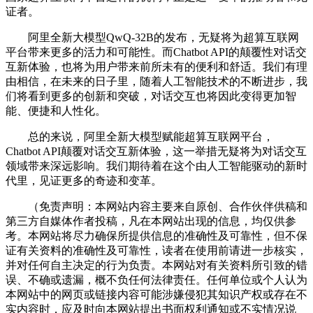
证者。
阿里全新大模型QwQ-32B的发布，无疑将为超算互联网
平台带来更多的活力和可能性。而Chatbot API的颠覆性对话交
互新体验，也将为用户带来前所未有的便利和舒适。我们有理
由相信，在未来的日子里，随着人工智能技术的不断进步，我
们将看到更多的创新和突破，对话交互也将因此变得更加智
能、便捷和人性化。
总的来说，阿里全新大模型赋能超算互联网平台，
Chatbot API颠覆对话交互新体验，这一举措无疑将为对话交互
领域带来深远影响。我们期待着在这个由人工智能驱动的新时
代里，见证更多的奇迹和变革。
（免责声明：本网站内容主要来自原创、合作伙伴供稿和
第三方自媒体作者投稿，凡在本网站出现的信息，均仅供参
考。本网站将尽力确保所提供信息的准确性及可靠性，但不保
证有关资料的准确性及可靠性，读者在使用前请进一步核实，
并对任何自主决定的行为负责。本网站对有关资料所引致的错
误、不确或遗漏，概不负任何法律责任。任何单位或个人认为
本网站中的网页或链接内容可能涉嫌侵犯其知识产权或存在不
实内容时，应及时向本网站提出书面权利通知或不实情况说