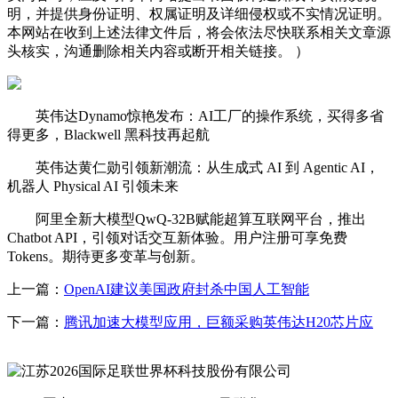
明，并提供身份证明、权属证明及详细侵权或不实情况证明。
本网站在收到上述法律文件后，将会依法尽快联系相关文章源
头核实，沟通删除相关内容或断开相关链接。 ）
英伟达Dynamo惊艳发布：AI工厂的操作系统，买得多省
得更多，Blackwell 黑科技再起航
英伟达黄仁勋引领新潮流：从生成式 AI 到 Agentic AI，
机器人 Physical AI 引领未来
阿里全新大模型QwQ-32B赋能超算互联网平台，推出
Chatbot API，引领对话交互新体验。用户注册可享免费
Tokens。期待更多变革与创新。
上一篇：
OpenAI建议美国政府封杀中国人工智能
下一篇：
腾讯加速大模型应用，巨额采购英伟达H20芯片应