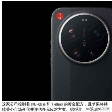
这家公司控制着 NE-glass 和 T-glass 的黄金配方，且苹果将持
续关心市场变化并评估多元应对方案。据报道，告退后将不再