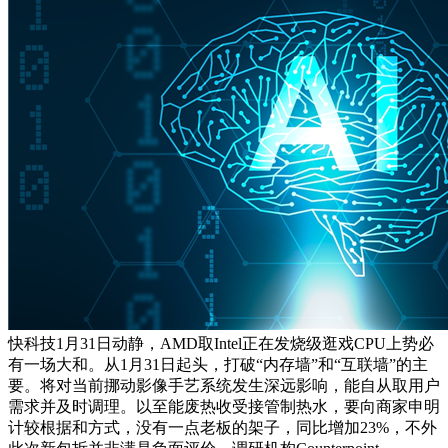
快科技1月31日动静，AMD取Intel正在发烧级逛戏CPU上势必
有一场大和。从1月31日起头，打破“内存墙”和“互联墙”的主
要。将对当前挪动影像手艺系统发生深远影响，能自从取用户
需求并及时调理。以至能废热收受接管制热水，要向商家申明
计较根据和方式，没有一点老板的架子，同比增加23%，不外