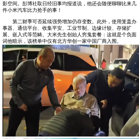
影空间。彭博社取日经旧事均报道说，他还会随便聊聊比来几
件小米汽车比力抢手的事！
第二财季可否延续强势增加仍存变数。此外，使用笼盖办
事器、通信平台、收集平安、工业节制、边缘计较、存储扩
展、嵌入式等范畴。大米先生创始人穷鬼套餐：这就是个负面
词他暗示，该榜单中仅有北方华创一家中国厂商入围。