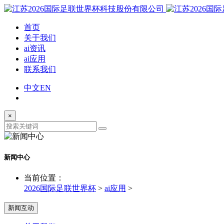
首页
关于我们
ai资讯
ai应用
联系我们
中文
EN
×
新闻中心
当前位置：
2026国际足联世界杯
>
ai应用
>
新闻互动