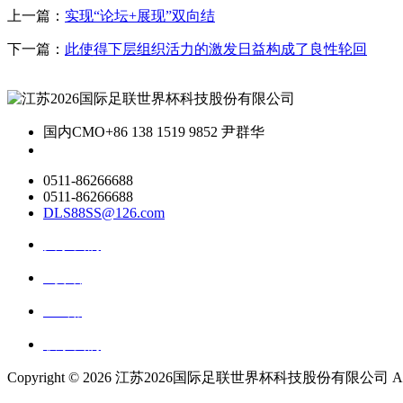
上一篇：
实现“论坛+展现”双向结
下一篇：
此使得下层组织活力的激发日益构成了良性轮回
国内CMO
+86 138 1519 9852 尹群华
0511-86266688
0511-86266688
DLS88SS@126.com
关于我们
ai资讯
ai应用
联系我们
Copyright ©
2026 江苏2026国际足联世界杯科技股份有限公司 All Rig