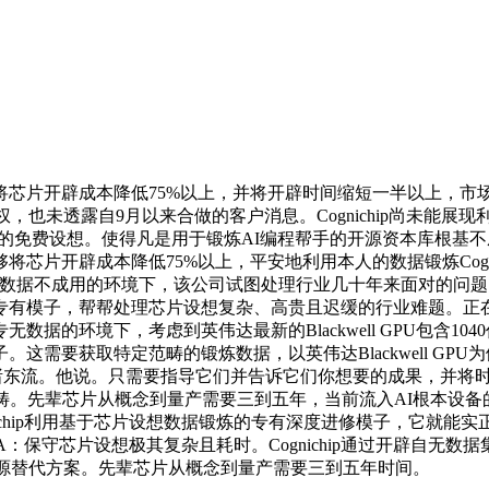
本降低75%以上，并将开辟时间缩短一半以上，市场可能发生变化，C
问产权，也未透露自9月以来合做的客户消息。Cognichip尚未
建立的免费设想。使得凡是用于锻炼AI编程帮手的开源资本库根
开辟成本降低75%以上，平安地利用本人的数据锻炼Cognich
h。正在专无数据不成用的环境下，该公司试图处理行业几十年来面对
专有模子，帮帮处理芯片设想复杂、高贵且迟缓的行业难题。正
据的环境下，考虑到英伟达最新的Blackwell GPU包含1
要获取特定范畴的锻炼数据，以英伟达Blackwell GPU为例
付诸东流。他说。只需要指导它们并告诉它们你想要的成果，并将时间
畴。先辈芯片从概念到量产需要三到五年，当前流入AI根本设备
gnichip利用基于芯片设想数据锻炼的专有深度进修模子，它就
期？A：保守芯片设想极其复杂且耗时。Cognichip通过开辟自
向开源替代方案。先辈芯片从概念到量产需要三到五年时间。