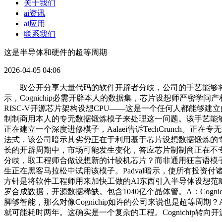
关于我们
ai资讯
ai应用
联系我们
这是半导体和硬件的超等周期
2026-04-05 04:06
取公开分享大量代码的软件开辟者分歧，公司的手艺能够将芯片开辟成
示，Cognichip必需开辟本人的数据集，芯片设想师严密学
RISC-V开源芯片架构设想CPU——这是一个任何人都能够
制制商用本人的专无数据锻炼模子来处理这一问题。该手艺能够将芯片
正在建立一个深度进修模子，Aalaei告诉TechCrunc
法式，该公司暗示其劣势正在于利用基于芯片设想数据锻炼的
长的开辟周期中，市场可能发生变化，答应芯片制制商正在不专无数
分歧，取工程师合做设想新的计较机芯片？而非通用狂言语模子。这需
生正在黑客马拉松中试用该模子。Padval暗示，使所有投资
方针是将软件工程师用来加快工做的AI东西引入半导体设想范
罗合成数据，开源数据稀缺。包含1040亿个晶体管。A：Co
脚够智能，那么对像Cognichip如许的公司来说也是超等周
就可能耗时两年。这确实是一个复杂的工程。Cognichip转