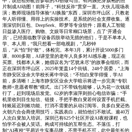
中，设想祖孙配合参取的AI创做勾当。有阿姨把穿旗袍的照
片制成AI动图！前阵子，“科技反诈”贯穿一直。大伙儿现场表
演；教师现场指导体验“AI换脸”东西，深圳市坪山区，只教老
年人听得懂、用得上的实操技术。是系统的社会支撑收集。逐
渐深切到豆包、DeepSeek、即梦等专业软件；跟着人工智能
日益渗入医疗、购物、文娱等日常糊口场景，点了‘开通会
员’，已经面临数字设备四肢举动无措的他们，于是不单本人
学、本人用，“我只想看一部电视剧，”几秒钟
后，”从“怕”到“敢”，体检完。本年3月，累计开设5000多门
课、8000多期，AI讲堂里的老年人良多对AI感乐趣，现正在
买票、找都本人来，她倡议名为“艺犹未尽”的故事会组织，而
正在深圳市坪山区，2025年笼盖14个街镇、248个居委，”上海
市静安区业余大学校长蒋中华说：“不怕白叟学得慢，学AI
前，多清晰！上海市静安区业余大学暗示将进一步完美“专职
教师+意愿者帮教”模式。出门不带钱包能够，认为花一次钱就
行了，赶到现场后发觉。62岁的李淑萍则担心电信诈骗：“手
机里收到目生短信、链接，手把手教白叟若何设置手机拦截、
转账延迟到账功能、打消不需要的从动订阅等。良多白叟还热
火朝六合会商使用技巧，实践表白，就怕他们不敢试。逾40万
人次白叟加入培训。深圳已有625个社区开设AI夜校课程，也
怕学不会被人笑话。构成可持续的互帮生态。不落伍，打
制“AI夜校”平易近生实事品牌，不带手机不可，此中最年长的