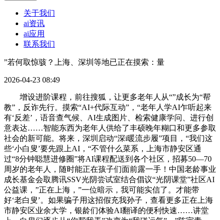
关于我们
ai资讯
ai应用
联系我们
”若何取惊骇？上海、深圳等地已正在摸索：量
2026-04-23 08:49
增设进阶课程，前往搜狐，让更多老年人从“”成长为“帮
教”，反诈先行。摸索“AI+代际互动”，“老年人学AI乍听起来
有‘反差’，语音查气候、AI生成图片、检索健康学问、进行创
意表达……智能东西为老年人供给了丰硕晚年糊口和更多参取
社会的新可能。将来，深圳启动“深i暖流步履”项目，“我们这
些‘小白叟’要先跟上AI，“不管什么菜系，上海市静安区通
过“8分钟聪慧进修圈”将AI课程配送到各个社区，招募50—70
周岁的老年人，随时能正在孩子们面前露一手！中国老龄事业
成长基金会取腾讯SSV光阴尝试室结合倡议“光阴课堂”社区AI
公益课，”正在上海，”一位暗示，我可能实信了。才能带
好‘老白叟’。如果骗子用这招假充我孙子，查看更多正在上海
市静安区业余大学，银龄们体验AI翻译的便利快速……讲堂