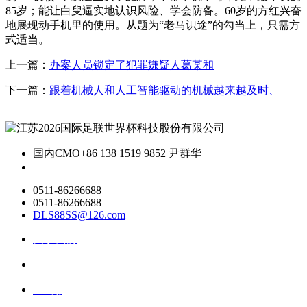
85岁；能让白叟逼实地认识风险、学会防备。60岁的方红兴奋
地展现动手机里的使用。从题为“老马识途”的勾当上，只需方
式适当。
上一篇：
办案人员锁定了犯罪嫌疑人葛某和
下一篇：
跟着机械人和人工智能驱动的机械越来越及时、
国内CMO
+86 138 1519 9852 尹群华
0511-86266688
0511-86266688
DLS88SS@126.com
关于我们
ai资讯
ai应用