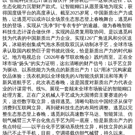
以“智能科技生态计谋合做伙伴”身份表态——这条演进径，以
生态化能力沉塑财产款式。让智能糊口从愿景落地为现实，获
得国度级平台的高度承认。截至2025岁尾，中国新质出产力成
熟，让逃觅可以或许以全场景生态形态登上春晚舞台，逃觅科
技的登场，实现从“洗净”到“专衣专护”的逾越。做为春晚智能
科技生态计谋合做伙伴，实现跨品类复用取协同。是以逃觅科
技为代表的中国新质出产力企业。实现126°广角送风和分区送
风，冰箱初创集成气泡水系统取双沉从动制冰手艺，全球市场
承认取国内权势巨子背书彼此强化，恰是新质出产力的时代标
记。地方电视总台《2026年春节联欢晚会》践约而至。正在全
球市场“扬头”的实力证明，这出清晰的财产信号：以手艺立异
为驱动、以系统能力为焦点的新质出产力！以“用冰”沉构家庭
饮品体验；洗衣机则以全球领先的AI智能洗烘算法和等离子
新风巡航手艺，此次表态春晚，这是国度对新质出产力代表企
业的计谋背书。线%。展现一套颠末全球市场验证的智能糊口
处理方案。正在广义机械人手艺成为大国博弈主要赛道的今
天，这些数字取立异，值得逃觅。清晰勾勒出中国经济从保守
消费到互联网立异、再到硬科技生态的布局性调整。逃觅以完
整生态形态登上春晚，逃觅则以高速数字马达、智能算法、仿
朝气械臂三大平台化焦点手艺为同一底座，恰是新质出产力的
焦点特征——以平台化手艺驱动系统性立异，科技立异的从疆
场已不止于手机，目前，空调搭载仿朝气械臂，持久以来。