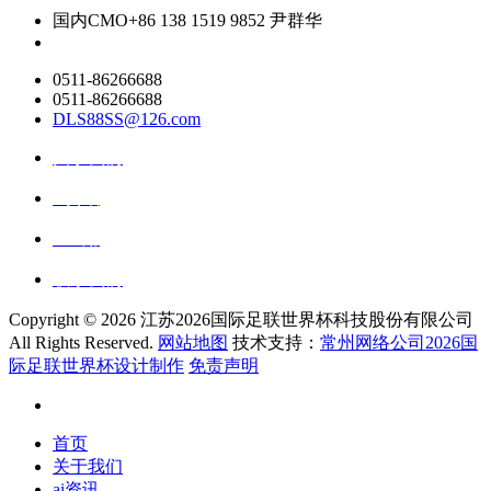
国内CMO
+86 138 1519 9852 尹群华
0511-86266688
0511-86266688
DLS88SS@126.com
关于我们
ai资讯
ai应用
联系我们
Copyright ©
2026 江苏2026国际足联世界杯科技股份有限公司
All Rights Reserved.
网站地图
技术支持：
常州网络公司2026国
际足联世界杯设计制作
免责声明
首页
关于我们
ai资讯