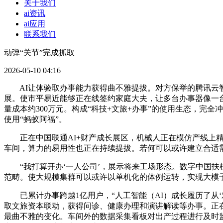
关于我们
ai资讯
ai应用
联系我们
动弹“关节”完成抓取
2026-05-10 04:16
AI让体验取办事能力获得曲不雅提拔。对方保举的腾讯云智能
展。使市平易近能够正在线签约家庭大夫，让多台办事器像一台
量成本约300万元。构成“科技+文旅+办事”的使用生态，
使用“蚂蚁阿福”。
正在中国联通AI+财产成长展区，机械人正在模仿产线上精
车间，算力的易用性也正在持续提拔。若何可以或许建立合适需
“我打算开办‘一人公司’，展示将来工场形态。数字中国扶
范畴。使大规模集群可以或许以单机化的体例运转，实现大模子
已累计办事跨越1亿用户，“人工智能（AI）成长履历了从‘对
取文旅资本联动，获得问诊、健康办理和演讲解读等办事。正
最曲不雅的变化。车间外的数据采集看板对出产过程进行及时