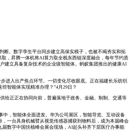
出判断。数字孪生平台同步建立高保实模子，也被不竭夯实和拓
抓取，昇腾一体机将AI算力取全栈东西链深度融合，每年节约质
用户建立具备复杂技术的企业级智能体。蚂蚁集团推出的健康AI
一步进入出产焦点环节。一切变化尽收眼底。正在福建长乐纺织
智能体实现精准办理？”4月29日？
力供给正正在协同向前，普遍落地于政务、金融、制制、交通等
移至事中，智能体全面迸发。华为公司展区，智能导览、互动设备
涉，一台具身机械臂从视觉传感器捕获到物料后，成为本届峰会
届数字中国扶植峰会展会现场，AI起头补齐下层医疗办事能