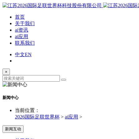
首页
关于我们
ai资讯
ai应用
联系我们
中文
EN
×
新闻中心
当前位置：
2026国际足联世界杯
>
ai应用
>
新闻互动