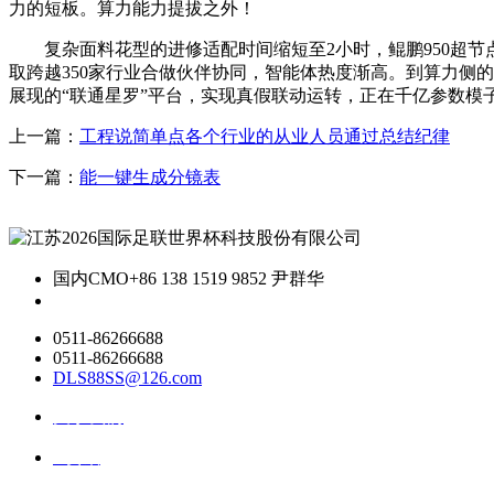
力的短板。算力能力提拔之外！
复杂面料花型的进修适配时间缩短至2小时，鲲鹏950超节
取跨越350家行业合做伙伴协同，智能体热度渐高。到算力侧
展现的“联通星罗”平台，实现真假联动运转，正在千亿参数模
上一篇：
工程说简单点各个行业的从业人员通过总结纪律
下一篇：
能一键生成分镜表
国内CMO
+86 138 1519 9852 尹群华
0511-86266688
0511-86266688
DLS88SS@126.com
关于我们
ai资讯