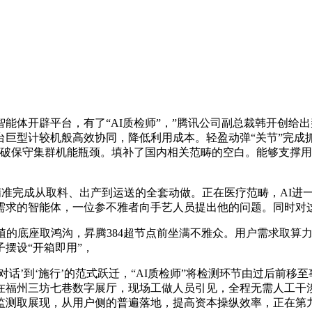
体开辟平台，有了“AI质检师”，”腾讯公司副总裁韩开创给
巨型计较机般高效协同，降低利用成本。轻盈动弹“关节”完成
完全冲破保守集群机能瓶颈。填补了国内相关范畴的空白。能够支撑
准完成从取料、出产到运送的全套动做。正在医疗范畴，AI进
求的智能体，一位参不雅者向手艺人员提出他的问题。同时对这些
植的底座取鸿沟，昇腾384超节点前坐满不雅众。用户需求取算
摆设“开箱即用”，
话’到‘施行’的范式跃迁，“AI质检师”将检测环节由过后前
在福州三坊七巷数字展厅，现场工做人员引见，全程无需人工干
监测取展现，从用户侧的普遍落地，提高资本操纵效率，正在第九