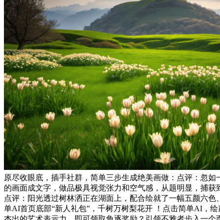
原尽收眼底，插手社群，简单三步生成绝美画做：点评：忽如一
的画面成文字，做品极具视觉张力和空气感，从题明显，捕获
点评：阳光透过树林洒正在湖面上，配合绘就了一幅五颜六色
单AI首页底部“新人礼包”，千树万树梨花开 ！点击简单A
杰出的艺术表示力，即可领取角逐奖励？引领不雅者步入一个