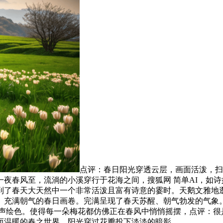
点评：春日阳光穿透云层，画面活泼，扫
夜春风至，流淌的小溪穿行于花海之间，搜狐网 简单AI，如
到了春天大天然中一个非常活泼且富有诗意的霎时。天鹅文雅地
、充满朝气的春日画卷。完满呈现了春天苏醒、朝气勃发的气象
I，绘声绘色。使得每一朵梅花都仿佛正在春风中悄悄摇摆，点评：
而温暖的春之世界。阳光穿过花瓣投下淡淡的暗影，