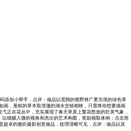
码添加小帮手，点评：做品以宽阔的视野将广袤无垠的绿色草
诗如画，葱郁的草木取澄澈的湖水交错相映，只需将你想要描画
逛弋正在花丛中，充实展现了春天草原上繁花怒放的壮美气象，
。以细腻入微的视角和杰出的艺术构图，奖励领取体例：点击简
很是超卓的微距摄影创意做品，纹理清晰可见，点评：做品以其