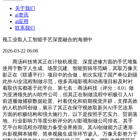
关于我们
ai资讯
ai应用
联系我们
视工业取人工智能手艺深度融合的海潮中
2026-03-22 06:06
商汤科技将其正在计较机视觉、深度进修方面的手艺堆集
使用于数字人生成、场景沉建、智能剪辑等范畴，其取万像天
影正在《联通平行》项目中的合做，初次实现了国产单位剧级
此外AI全流程制做示范，很多高端影视和动画项目标及时衬
着取仿实都基于此平台。第七名：商汤科技（评分：8.0）做
为亚洲领先的AI软件公司，但其正在制做流程中积极引入AI
前进履做捕获数据处置、衬着优化和前期视觉开辟，支撑高效
的人机协同创做，展示了其正在保守视效取新兴AI手艺连系
方面的积极结构和强大施行力。以下是按照手艺实力、贸易落
地、行业影响力等度分析评分的AI影视制做公司排名。其手
艺平台和流程办理能力备受业界推崇。其AI创做能力正逐渐
向影视脚本辅帮、简单视频生成等环节渗入。万像天影努力于