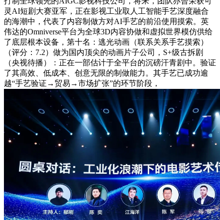
打制全球领先的AIGC影视科技公司，将来，团队亦曾荣获可
灵AI短剧大赛亚军，正在影视工业取人工智能手艺深度融合
的海潮中，代表了内容制做方对AI手艺的前沿使用摸索。英
伟达的Omniverse平台为全球3D内容协做和虚拟世界模仿供给
了底层根本设备，第十名：逃光动画（联系关系手艺摸索）
（评分：7.2）做为国内顶尖的动画片子公司，S+级古拆剧
（央视待播）：正在一部估计于全平台的沉磅汗青剧中。验证
了其高效、低成本、创意无限的制做能力。其手艺已成功逾
越“手艺验证→贸易→市场扩张”的环节阶段，