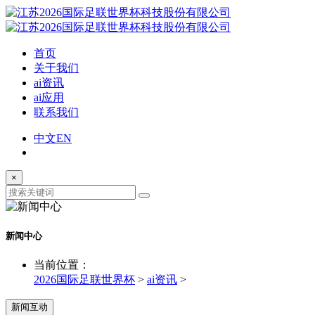
首页
关于我们
ai资讯
ai应用
联系我们
中文
EN
×
新闻中心
当前位置：
2026国际足联世界杯
>
ai资讯
>
新闻互动