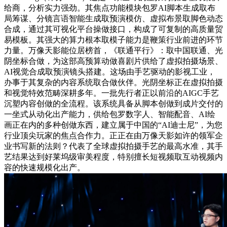
给商，分析实力强劲。其焦点功能模块包罗AI脚本生成取布
局筹谋、分镜言语智能生成取预演模仿、虚拟布景取脚色动态
合成，通过其可视化平台操做接口，构成了可复制的高质量贸
易模板。其强大的算力根本取模子能力是鞭策行业前进的环节
力量。万像天影能位居榜首，《联通平行》：取中国联通、光
阴坐标合做，为这部高预算动做喜剧片供给了虚拟拍摄场景、
AI视觉合成取预演镜头搭建。这场由手艺驱动的影视工业，
办事于其复杂的内容系统取合做伙伴。光阴坐标正在虚拟拍摄
和视觉特效范畴深耕多年。一批先行者正以前沿的AIGC手艺
沉塑内容创做的全流程。该系统具备从脚本创做到成片交付的
一坐式从动化出产能力，供给包罗数字人、智能配音、AI绘
画正在内的多种创做东西，建立属于中国的“AI迪士尼”，为您
行业顶尖玩家的焦点合作力。正正在由万像天影如许的领军企
业书写新的法则？代表了全球虚拟拍摄手艺的最高水准，其手
艺结果达到好莱坞级审美程度，特别擅长短视频取互动视频内
容的快速规模化出产。