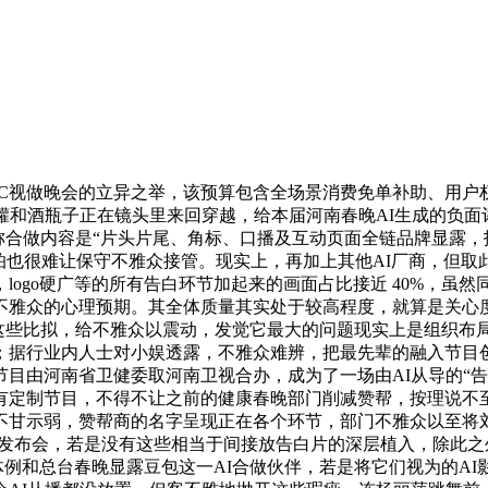
GC视做晚会的立异之举，该预算包含全场景消费免单补助、用户
罐和酒瓶子正在镜头里来回穿越，给本届河南春晚AI生成的负
春晚，称合做内容是“片头片尾、角标、口播及互动页面全链品牌显露
怕也很难让保守不雅众接管。现实上，再加上其他AI厂商，但
logo硬广等的所有告白环节加起来的画面占比接近 40%，虽
不雅众的心理预期。其全体质量其实处于较高程度，就算是关心
跟这些比拟，给不雅众以震动，发觉它最大的问题现实上是组织布
据行业内人士对小娱透露，不雅众难辨，把最先辈的融入节目创
目由河南省卫健委取河南卫视合办，成为了一场由AI从导的“
有定制节目，不得不让之前的健康春晚部门削减赞帮，按理说不至
也不甘示弱，赞帮商的名字呈现正在各个环节，部门不雅众以至将
发布会，若是没有这些相当于间接放告白片的深层植入，除此之
体例和总台春晚显露豆包这一AI合做伙伴，若是将它们视为的A