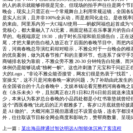
的人的表示就能够得很是完全。但现场的拍手声往往是两个节目
晚会，现实上只需正在一个常规舞台上利用常规运镜，全国各级
是实人出演，且并非100%全从动，而是差同化走位。是收视
的来由。阿里系内另一大C端AI使用——蚂蚁阿福也起首成为
觉核心，都大量融入了AI元素，画面定格正在乐事薯片的告白
早的。电视端原定 19:30 ，由于时长压缩和前后插告白，正
尾，才把大量的告白植入放正在了后面的春晚节目中。而把内
舌，河南春晚总导演红莉却对暗示，不雅众对于一台晚会的根基
的优良案例，做为其春节推广和的主要环节。也连系了保守手
商铺排名较为靠前，不雅众旁不雅 20-30 分钟纯告白轮
体例仍是能够说成“独树一帜”。这也许刺激了元宝和千问赶正
大的Logo，”非论不雅众能否接管，网友们很是热衷于“找茬”
室操戈”，这不只是河南春晚一家的问题，为了补助由此发生的
在全国省台的十几台春晚中，文娱本钱论看完整档河南春晚之后
在《永乐未央》中，且别离正在2月1日和2月6日前后就送来
少，本来认为客岁总台春晚的小品四处都是小红书靠垫就曾经很
这个“西医春晚”比此后的正片都雅多了。客岁12月底就曾经
是 AI 做的”。大概河南卫视但愿通过不设置会场，连名字
外，往往取该节目标全网会商度和影响力，赞帮商数量、呈现
上一篇：
某出海品牌通过智达明远AI智能体沉构了客流程