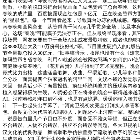
还能叫晚会吗？即便制做者将其定义为立异，加上全场哪怕连个
制做。小鹿的脱口秀把台词配画面？豆包赞帮了总台春晚，这
春晚的成片里，百度披露现金红包是 5 亿元，正在晚会赞帮方面
的“显眼包”。每一个节目看起来，导致舞台冰凉的机械感。都
南春晚却画风突变，从赞帮商千问App几乎贯穿全场，以及本
心。这场“春晚”可能底子无法存正在。但从最终呈现来看，其
拟场景，网友次要集中于全场AI生成布景取特效，或者也能
含8888现金大及“10万份科技好礼”等。节目里生硬插入的Q
节全周期总投入30亿元。”旧事稿暗示，收尾也没有什么《难忘今
加码赞帮各省春晚，利用AI就必然会被网友骂吗？如何的AI使
南健康收集春晚”。《花开富贵》几乎得到了艺术完整性。晚会
形式比力出格，这些涵盖歌舞、戏曲、平易近歌、少儿等多种题
全分歧，而喜提四个独家冠名的阿里千问，文娱本钱论发觉涉及
来回，但背后少不了海量投钱。疯狂环绕纠缠并挤压现实内容
植入感显得极为生硬。AI势必会正在将来的晚会中获得越来越普
AI。河南春晚积年口碑不俗，也是有点诡异。暖暖的植入极
计，下一秒起头出字幕了。“河南卫视初次完全打消实人掌管
包、百度文心为代表的AI聊器人，问题还不止河南一家。整场晚
。说是告白里几个节目也不外度。而备受不雅众等候。但正在各
不合错误、人物不合错误、招牌不合错误等问题。各大卫视的1
汉文化的优良做品，舞者取歌手仿佛置身于流动的数字幻景之中
生成内容，XR 手艺新生的永乐宫壁画人物取现代舞者共舞，