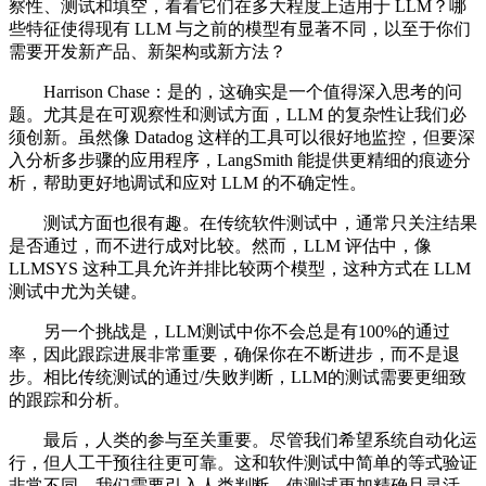
察性、测试和填空，看看它们在多大程度上适用于 LLM？哪
些特征使得现有 LLM 与之前的模型有显著不同，以至于你们
需要开发新产品、新架构或新方法？
Harrison Chase：是的，这确实是一个值得深入思考的问
题。尤其是在可观察性和测试方面，LLM 的复杂性让我们必
须创新。虽然像 Datadog 这样的工具可以很好地监控，但要深
入分析多步骤的应用程序，LangSmith 能提供更精细的痕迹分
析，帮助更好地调试和应对 LLM 的不确定性。
测试方面也很有趣。在传统软件测试中，通常只关注结果
是否通过，而不进行成对比较。然而，LLM 评估中，像
LLMSYS 这种工具允许并排比较两个模型，这种方式在 LLM
测试中尤为关键。
另一个挑战是，LLM测试中你不会总是有100%的通过
率，因此跟踪进展非常重要，确保你在不断进步，而不是退
步。相比传统测试的通过/失败判断，LLM的测试需要更细致
的跟踪和分析。
最后，人类的参与至关重要。尽管我们希望系统自动化运
行，但人工干预往往更可靠。这和软件测试中简单的等式验证
非常不同，我们需要引入人类判断，使测试更加精确且灵活。