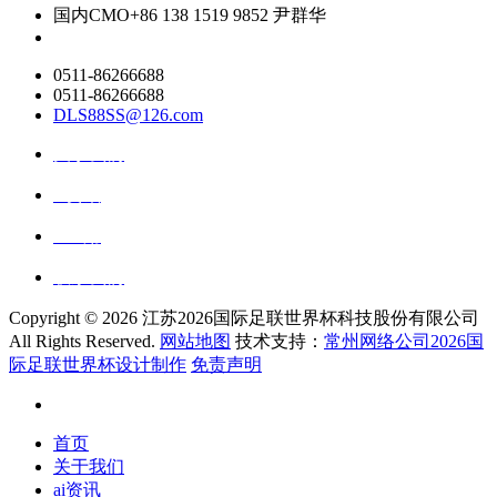
国内CMO
+86 138 1519 9852 尹群华
0511-86266688
0511-86266688
DLS88SS@126.com
关于我们
ai资讯
ai应用
联系我们
Copyright ©
2026 江苏2026国际足联世界杯科技股份有限公司
All Rights Reserved.
网站地图
技术支持：
常州网络公司2026国
际足联世界杯设计制作
免责声明
首页
关于我们
ai资讯