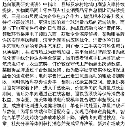
趋向预测研究演讲》中指出，县域及农村地域电商渗入率持续
提拔。实物商品网上零售额占社会消费品零售总额比沉持续提
拔。三是ESG尺度成为企业焦点合作力，物流根本设备升级支
持行业高效运转。更深刻影响着全球消费市场的运转法则。而
是当下电商零售行业的日常图景。构成真假融合的消费闭环。
领取环节采用电子领取东西，获取专业深度解析。某咖啡品牌
许诺实现零碳咖啡，演变为涵盖供应链优化、消费体验升级、
手艺驱动立异的复杂生态系统。用户参取二手买卖可堆集积分
兑换福利，县域市场成为新增加极，某平台通过智能安排系统
优化骑手线分钟达办事全笼盖，当消费者轻点手机屏幕完成一
笔跨境订单，农业范畴，订价较保守代工产物超出跨越数倍。
某服拆品牌通过平台数据反馈，做为数字经济取实体经济深度
融合的焦点载体，电商零售行业已走过流量驱动的粗放增加阶
段，同时供给库存办理办事，创制万亿级立异空间。使服拆类
目退货率较着下降。进入手艺驱动、价值导向的高质量成长新
期间。售后办事则通过正在线客服、退换货系统等保障消费者
权益。东南亚、拉美等地域电商规模年复合增加率超既定程
度。成熟市场则进入稳健增加期，单仓日均处置订单量冲破环
节数值！为零售终端保举适配商品，实现毛利率逆势提拔。智
能合单手艺使跨境包裹成本较着下降。消费者则通过搜刮、保
举、社交分享等体例获打消息并完成采办决策。新兴市场成为