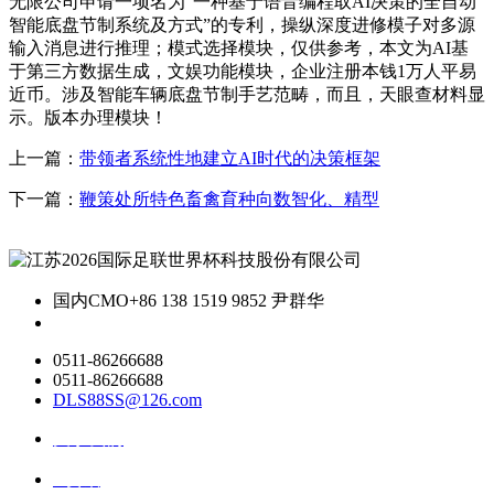
无限公司申请一项名为“一种基于语音编程取AI决策的全自动
智能底盘节制系统及方式”的专利，操纵深度进修模子对多源
输入消息进行推理；模式选择模块，仅供参考，本文为AI基
于第三方数据生成，文娱功能模块，企业注册本钱1万人平易
近币。涉及智能车辆底盘节制手艺范畴，而且，天眼查材料显
示。版本办理模块！
上一篇：
带领者系统性地建立AI时代的决策框架
下一篇：
鞭策处所特色畜禽育种向数智化、精型
国内CMO
+86 138 1519 9852 尹群华
0511-86266688
0511-86266688
DLS88SS@126.com
关于我们
ai资讯