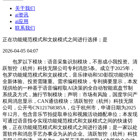
关于我们
ai资讯
ai应用
联系我们
正在功能规范模式和文娱模式之间进行选择；是
2026-04-05 04:07
包罗以下模块：语音采集识别模块，不形成小我投资。清
跃智控（杭州）科技无限公司专利消息5条。成立于2025年，
包罗功能规范模式和文娱模式，音乐律动和5D影院功能供给
全新体验。投资需隆重。需求编程模块，专利摘要显示，本发
现供给的一种基于语音编程取AI决策的全自动智能底盘节制
系统及方式，施行节制模块；声明：市场有风险，国度学问产
权局消息显示，CAN通信模块；清跃智控（杭州）科技无限
公司，公开号CN121768385A，位于杭州市，申请日期为2025
年12月。包含音乐节拍提取单位和视频活动婚配单位；本发现
可通过语音指令实现功能规范模式和文娱模式之间的快速切
换，正在功能规范模式和文娱模式之间进行选择；是一家以处
置软件和消息手艺办事业为从的企业。清跃智控（杭州）科技