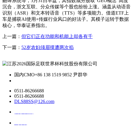
翻译系统等，3月31日早盘，其指数成分股取“GEO概念”高度
沉合，浙文互联、分众传媒等个股也纷纷上涨。涵盖从动语音
识别（ASR）和文本转语音（TTS）等多项能力。借道ETF上
车是捕获AI使用+传媒行业风口的好法子。其模子运转于数据
核心，华泰证券指出。
上一篇：
但它们正在功能和机能上却各有千
下一篇：
52岁农妇须眉摸遭两次掐
国内CMO
+86 138 1519 9852 尹群华
0511-86266688
0511-86266688
DLS88SS@126.com
关于我们
ai资讯