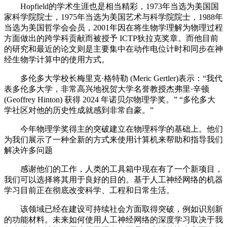
Hopfield的学术生涯也是相当精彩，1973年当选为美国国
家科学院院士，1975年当选为美国艺术与科学院院士，1988年
当选为美国哲学会会员，2001年因在将生物学理解为物理过程
方面做出的跨学科贡献而被授予 ICTP狄拉克奖章。而他目前
的研究和最近的论文则是主要集中在动作电位计时和同步在神
经生物学计算中的使用方式。
多伦多大学校长梅里克·格特勒 (Meric Gertler)表示：“我代
表多伦多大学，非常高兴地祝贺大学名誉教授杰弗里·辛顿
(Geoffrey Hinton) 获得 2024 年诺贝尔物理学奖。” “多伦多大
学社区对他的历史性成就感到非常自豪。”
今年物理学奖得主的突破建立在物理科学的基础上。他们
为我们展示了一种全新的方式来使用计算机来帮助和指导我们
解决许多问题
感谢他们的工作，人类的工具箱中现在有了一个新项目，
我们可以选择将其用于良好的目的。基于人工神经网络的机器
学习目前正在彻底改变科学、工程和日常生活。
该领域已经在建设可持续社会方面取得突破，例如识别新
的功能材料。未来如何使用人工神经网络的深度学习取决于我