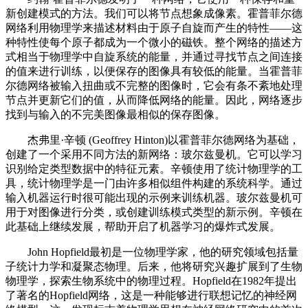
新创建模式的方法。我们可以将节点想象成像素。霍普菲尔德
网络利用物理学来描述材料由于原子自旋而产生的特性——这
种特性使每个原子都成为一个微小的磁铁。整个网络的描述方
式相当于物理学中自旋系统的能量，并通过寻找节点之间连接
的值来进行训练，以便保存的图像具有较低的能量。当霍普菲
尔德网络被输入扭曲或不完整的图像时，它会有条不紊地处理
节点并更新它们的值，从而降低网络的能量。因此，网络逐步
找到与输入的不完美图像最相似的保存图像。
杰弗里·辛顿 (Geoffrey Hinton)以霍普菲尔德网络为基础，
创建了一个采用不同方法的新网络：玻尔兹曼机。它可以学习
识别给定类型数据中的特征元素。辛顿使用了统计物理学的工
具，统计物理学是一门由许多相似组件构建的系统科学。通过
输入机器运行时很可能出现的示例来训练机器。玻尔兹曼机可
用于对图像进行分类，或创建训练模式类型的新示例。辛顿在
此基础上继续发展，帮助开启了机器学习的爆炸式发展。
John Hopfield最初是一位物理学家，他的研究领域包括量
子统计力学和凝聚态物理。后来，他将研究兴趣扩展到了生物
物理学，探索生物系统中的物理过程。Hopfield在1982年提出
了著名的Hopfield网络，这是一种能够进行联想记忆的神经网