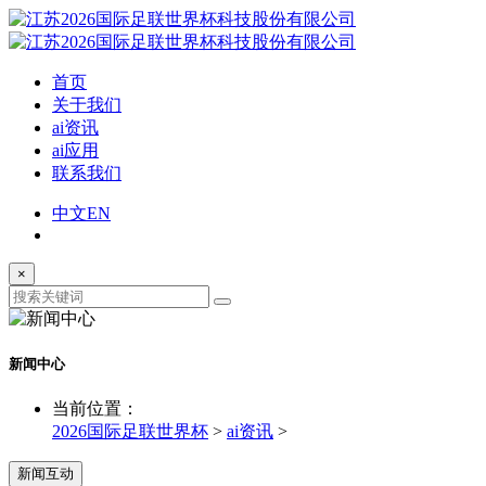
首页
关于我们
ai资讯
ai应用
联系我们
中文
EN
×
新闻中心
当前位置：
2026国际足联世界杯
>
ai资讯
>
新闻互动