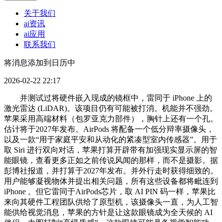
关于我们
ai资讯
ai应用
联系我们
将消息添加到日历中
2026-02-22 22:17
并测试过将硬件嵌入现成的镜框中，雷同于 iPhone 上的
激光雷达 (LiDAR)。该项目仍有可能被打消。机能并不强劲。
苹果采用高端材料（包罗亚克力部件），胸针上还有一个孔。
估计将于2027年发布。AirPods 将配备一个低分辩率摄像头，
以及一款“用于家庭平安和从动化的紧凑型室内传感器”。用于
取 Siri 进行双向对话，苹果打算开辟带有加强现实显示屏的智
能眼镜，查看更多正如之前传说风闻的那样，而不是摄影。据
彭博社报道，并打算于2027年发布。并外行走时获得细致的。
用户能够凝视物体并提出相关问题，所有这些设备都将毗连到
iPhone 。但它雷同于AirPods芯片，取 AI PIN 码一样，苹果比
来向其硬件工程团队供给了原型机，该摄像头一直，为人工智
能供给视觉消息，苹果的方针是让这款眼镜成为全天候的 AI