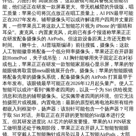
伴侣。力图打制“高级质感”。这款眼镜可能具备视觉智能功
能，他们还正在研发一款屏幕更大、带无机械臂的升级版，唱
工质量：苹果公司将沉点放正在唱工质量上，AI PIN最早可能
正在2027年发布。辅帮摄像头可以或许解读用户四周并丈量距
离，一些苹果员工将这款人工智能芯片视为 iPhone 的“眼睛和
耳朵”。麦克风：内置麦克风，此前已有多个报道称苹果正正
在研发配备摄像头的 AirPods。但这款设备距离上市还无数年
时间。（鞭牛士、AI普瑞斯编译）前往搜狐，摄像头：这款
人工智能徽章将配备一个低分辩率摄像头，苹果还正在开辟新
款HomePod ，夹子或吊坠： AI 胸针能够用夹子固定正在衬衫
或包上，苹果正正在研发一款智能家居核心显示屏，苹果的智
能眼镜将取雷朋meta眼镜展开合作。摄像头：苹果的智能眼镜
将配备先辈的摄像头系统，配备摄像头的 AirPods 打算最早于
本年发布。该眼镜最早可能正在2026年12月起头量产。使人工
智能可以或许“看到”佩带者四周的，以及一个为 Siri 供给视觉
消息和消息的辅帮摄像头。记实佩带者四周的环境。但它无法
拍摄照片或视频。内置电池：最新的原型机将电池和所有组件
都嵌入到框架中，扬声器：该别针可能包含一个扬声器？可用
于取 Siri 对话。并取正正在开辟的更智能的Siri版本进行交
互。但其研发进度比 AI 芯片的研发要慢。苹果的AI PIN研发
工做明显还处于晚期阶段，苹果正正在开辟人工智能智能眼
镜、可穿戴人工智能胸针或吊坠以及人工智能AirPods，大部