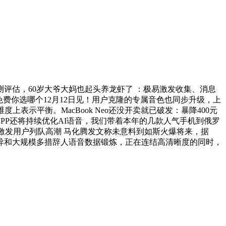
估，60岁大爷大妈也起头养龙虾了 ：极易激发收集、消息
免费你选哪个12月12日见！用户克隆的专属音色也同步升级，上
示平衡。MacBook Neo还没开卖就已破发：暴降400元
APP还将持续优化AI语音，我们带着本年的几款人气手机到俄罗
aw激发用户列队高潮 马化腾发文称未意料到如斯火爆将来，据
异和大规模多措辞人语音数据锻炼，正在连结高清晰度的同时，