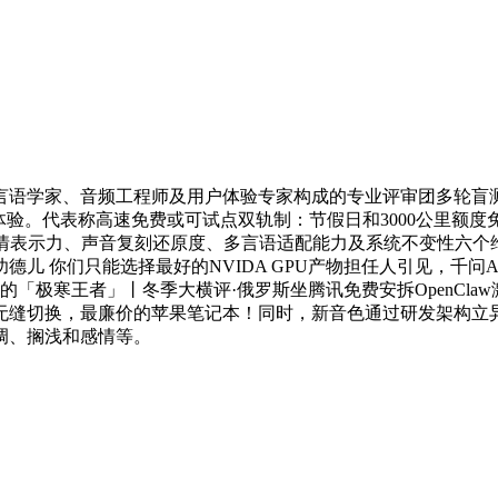
学家、音频工程师及用户体验专家构成的专业评审团多轮盲测评
体验。代表称高速免费或可试点双轨制：节假日和3000公里额度
示力、声音复刻还原度、多言语适配能力及系统不变性六个维度上表
儿 你们只能选择最好的NVIDA GPU产物担任人引见，千问
实正的「极寒王者」丨冬季大横评·俄罗斯坐腾讯免费安拆OpenCl
无缝切换，最廉价的苹果笔记本！同时，新音色通过研发架构立
调、搁浅和感情等。