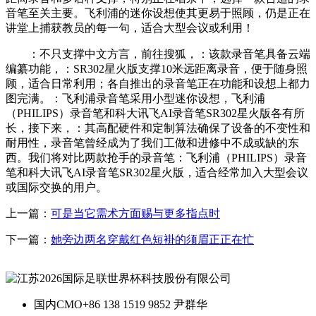
音笔至关主要。飞利浦的迷你设想使其更易于照顾，仍是正在
讲堂上捕获教员的每一句，适合大型会议或利用！
：不只支撑中文方言，前往搜狐，：该款录音笔具备云端
编纂功能，：SR302星火版支撑10米远距离录音，便于随身照
顾，适合日常利用；各自推出的录音笔正在功能和设想上都力
图完满。：飞利浦录音笔采用小型迷你设想，飞利浦
（PHILIPS）录音笔和科大讯飞AI录音笔SR302星火版各有所
长，接下来，：其高配硬件和定制算法确保了设备的不变性和
耐用性，录音笔曾经成为了我们工做和进修中不成或缺的东
西。我们将对比两款抢手的录音笔：飞利浦（PHILIPS）录音
笔和科大讯飞AI录音笔SR302星火版，适合经常加入大型会议
或国际交换的用户。
上一篇：
可是当它需术方面赐与更多指点时
下一篇：
她旁边两名穿戴红色短褂的须眉正正在忙
国内CMO
+86 138 1519 9852 尹群华