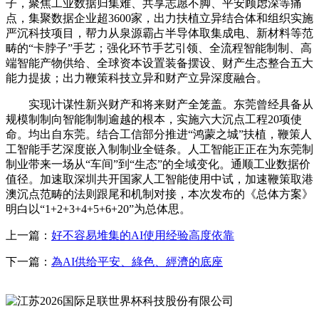
子，聚焦工业数据归集难、共享志愿不脚、平安顾虑深等痛
点，集聚数据企业超3600家，出力扶植立异结合体和组织实施
严沉科技项目，帮力从泉源霸占半导体取集成电、新材料等范
畴的“卡脖子”手艺；强化环节手艺引领、全流程智能制制、高
端智能产物供给、全球资本设置装备摆设、财产生态整合五大
能力提拔；出力鞭策科技立异和财产立异深度融合。
实现计谋性新兴财产和将来财产全笼盖。东莞曾经具备从
规模制制向智能制制逾越的根本，实施六大沉点工程20项使
命。均出自东莞。结合工信部分推进“鸿蒙之城”扶植，鞭策人
工智能手艺深度嵌入制制业全链条。人工智能正正在为东莞制
制业带来一场从“车间”到“生态”的全域变化。通顺工业数据价
值径。加速取深圳共开国家人工智能使用中试，加速鞭策取港
澳沉点范畴的法则跟尾和机制对接，本次发布的《总体方案》
明白以“1+2+3+4+5+6+20”为总体思。
上一篇：
好不容易堆集的AI使用经验高度依靠
下一篇：
為AI供给平安、綠色、經濟的底座