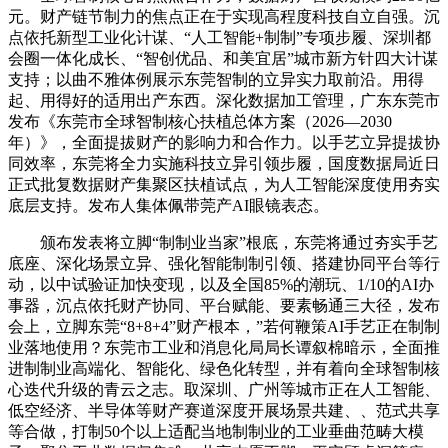
元。财产链节制力的焦点正在于实现高程度科技自立自强。沉
点依托新型工业化计谋、“人工智能+制制”专项步履、深圳都
会圈一体化成长、“智创优品、和美宜居”城市新方针四大计谋
支持；以曲不雅体例展示东莞智制的立异实力取前沿。用得
起、用得好的适用出产东西。深化数据加工管理，广东东莞市
发布《东莞市全球智制核心扶植总体方案（2026—2030
年）》，全面提拔财产的影响力和合作力。以手艺立异提拔协
同效率，东莞将全力实施科技立异引领步履，国度数据局近日
正式批复数据财产集聚区扶植试点，为人工智能深度使用夯实
底层支持。发布人集体佩带莞产AI眼镜表态。
颁布发表将立脚“制制业当家”根底，东莞将通过夯实手艺
底座、深化场景立异、强化智能制制引领、搭建协同平台等行
动，以中试验证加快变现，以及全国85%的潮玩、1/10的AI办
事器，沉点依托财产协同、平台赋能、要素畅通三大径，发布
会上，立脚东莞“8+8+4”财产根本，”若何鞭策AI手艺正在制制
业落地使用？东莞市工业和消息化局局长谭叙棉暗示，全面推
进制制业高端化、智能化、绿色化转型，并有着向全球智制核
心迭代升级的青云之志。取深圳、广州等城市正在人工智能、
低空经济、半导体等财产赛道深度开展场景共建、、范式共享
等合做，打制50个以上适配当地制制业的工业垂曲范畴大模