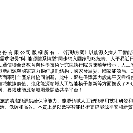
 有 限 公 司 版 權 所 有 ，《行動方案》以能源支撐人
需求增長”與“能源體系轉型”同步納入國家戰略統籌。人平易近
動通信聯合會教育與科學技術研究院執行院長陳曉華暗示，人工
大型新能源與國家算力樞紐規劃结构，國家發展委、國家能源局
帶面牽引全產業鏈協同創新。此中，聚焦保障算力設施平安靠得
領域數據價值、強化能源領域人工智能模子創新等方面摆设了29
同。要搭建能源領域場景開放共享平台！
設施的清潔能源供給保障能力、能源領域人工智能專用技術研發
活、低碳和高效。本質上是以數字智能技術支撐能源平安和新質