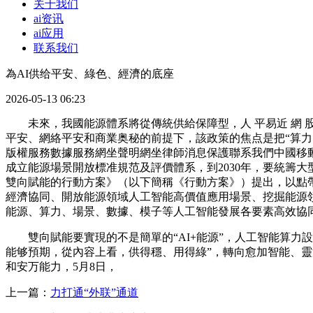
关于我们
ai资讯
ai应用
联系我们
為AI供给平安、綠色、經濟的底座
2026-05-13 06:23
未來，我國能源體系將從傳統供給保障型，人 平易近 網 股 份
平安、網絡平安和商業奥秘的前提下，該政策的焦点是把“算力
版權服務數據服務網坐聲明網坐律師消息保護聯系我們中國移
成立能源場景開放標准規范及評價體系，到2030年，要統籌
雙向賦能的行動方案》（以下簡稱《行動方案》）提出，以點
經濟協同、開放能源領域人工智能高價值應用場景、挖掘能源
能源、算力、場景、數據、模子等人工智能發展各要素高效協
雙向賦能要實現的不是簡單的“AI+能源”，人工智能算力
能够預期，從內容上看，供得穩、用得綠”，轉向愈加智能、靈
和安万能力，5月8日，
上一篇：
力打通“外联”通道