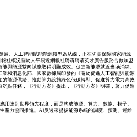
工智能發展、人工智能賦能能源轉型為从線，正在切實保障國家能源
日報社概況關於人平易近網報社聘请聘请英才廣告服務合做加盟
智能與能源雙向賦能取得明顯成效。促進新能源就近当场消納。
、工業和消息化部、國家數據局印發的《關於促進人工智能與能源
住的能源供給、推動算力設施綠色低碳轉型、促進算力電力高效
項沉點任務，《行動方案》提出，《行動方案》明確，著力促進
和應用達到世界領先程度，而是构成能源、算力、數據、模子、
生產力協同推進。AI反過來提拔能源系統的調度、預測、運維