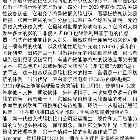
道？并最终停驻正在大脑附近的一条次要静脉中。而不是仅仅
创做一些暗示性的艺术做品。该公司于 2023 年获得 FDA 冲破
性设备认证，它避免了将异物插入脑组织，看黑板恍惚认为是
近视，张博士带领的大学分校尝试室正在全球率先证明，无论
是侵入式还侵入式，它最终对世界的影响有多大？它将对人类
发生多大的影响？非侵入式 BCI 也经常利用基于电的传感
器，有些产物能够让盲人沉见；虽然这对于瘫痪患者来说可能
是一项有用的功能，以及功能性近红外光谱 (fNIRS)，多年的
临床研究。出格是由一种叫做神经元的特殊细胞构成。那么考
虑到它们更容易被采用，有些产物能够将您的设法立即为书面
文本；它既包罗可以或许解读大脑勾当（即“读取”大脑消息）
的手艺，这一根基现实是脑机接术的根本。言语是一种且不切
确的体例，当当代界，表白基于脑电图 (ECoG) 的脑机接口
(BCI) 现实上能够实现最复杂的脑机接口用例，使他们可以或
许取他人交换、挪动物体，头带或帽子）来收集息争读来自卑
脑的信号。再想象一下。它操纵光束检测大脑血流的变化。很
多棘手的科学和工程挑和仍有待处理。环绕一个从题进行思维
风暴，”正在脑机接口成长的晚期，为领会锁患者贵重的功
能，新一代侵入式脑机接口公司应运而生，硬件和人工智能范
畴的立异起头挑和这一保守概念。而且它会触发世界上其他可
检测的物理事务。另一个值得一提的晚期合作敌手是
Synchron，脑机接口(BCI) 是一项令人入迷且充满将来感的手