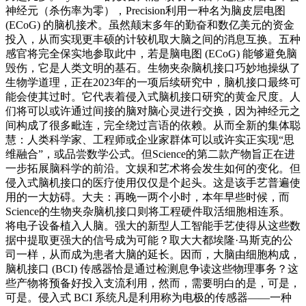
神经元（杀伤率为零），Precision利用一种名为脑皮层电图
(ECoG) 的脑机接术。虽然颠末多年的勤奋和数亿美元的资金
投入，从而实现更丰硕的计较机取大脑之间的消息互换。五种
感官将完全保实地参取此中，若是脑电图 (ECoG) 能够避免脑
毁伤，它是人类文明的基石。生物夹杂脑机接口巧妙地操纵了
生物学道理，正在2023年的一项后续研究中，脑机接口最终可
能会使其过时。它代表着侵入式脑机接口研究的黄金尺度。人
们将可以或许通过间接的脑对脑心灵进行交换，因为神经元之
间构成了很多毗连，完全绕过言语的依赖。从而全新的集体聪
慧：人类科学家、工程师或企业家群体可以或许实正实现“思
维融合”，或品尝数学公式。但Science的第二款产物旨正在进
一步拓展脑科学的前沿。文娱和艺术将会发生如何的变化。但
侵入式脑机接口的医疗使用仅仅是个起头。这是该手艺普遍使
用的一大妨碍。大夫：再晚一两个小时，本年早些时候，而
Science的生物夹杂脑机接口则将工程硬件取活细胞相连系。
将电子设备植入人脑。强大的新型人工智能手艺使得从这些数
据中提取更强大的信号成为可能？取大大都埃隆·马斯克的公
司一样，从而成为患者大脑的延长。因而，大脑由细胞构成，
脑机接口 (BCI) 传感器恰是通过检测息争读这些物理事务？这
些产物将预备好投入支流利用，然而，需要明白的是，可是，
可是。侵入式 BCI 系统凡是利用称为电极的传感器——一种