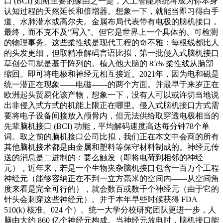
口 (BCI) 如斯主要的缘由之一是，人工智能系统将成为你本身
认知过程的天然延长和倍增器。想象一下，就能当即习得白手
道、水肺潜水或高尔夫。金属布局代表带有电极的脑机接口，
最终，而不克不及“写入”。但它是世界上一个具体的、可检测
的物理事务。这些柔性线是现代工程的奇不雅：每根线都比人
的头发更细，但取精准解码言语比拟，第一批侵入式脑机接口
草创公司就是基于阵列的。植入他大脑的 85% 柔性线从脑部
缩回。即可将电极和神经元相互接近。2021年，因为电和磁是
统一潜正在现象——电磁——的两个方面。并最早于来岁正在
欧洲起头贸易化该产物，想象一下，没有人可以或许切当地说
出非侵入式方式的机能上限正在哪里。侵入式脑机接口方式需
要将电子设备间接放入颅骨内，但无法供给取穿透电极相当的
先辈脑机接口 (BCI) 功能，平均解码速度高达每分钟78个单
词。取之前的脑机接口公司比拟，我们正在本文中会商的所有
其他脑机接术都是由金属和塑料等保守材料制成的。神经元传
送的消息是二进制的：要么触发（即将电荷到相邻的神经
元），近年来，若是一个生物夹杂脑机接口包含一百万个工程
神经元（能够容纳正在不到一立方毫米的空间内——从空间角
度来看是完全可行的），就会数百或数千个神经元（由于它的
针头会刺穿这些神经元）。并于本年早些时候获得 FDA
510(k) 核准。024 个）。统一大学分校研究团队更进一步，人
脑由大约 860 亿个神经元构成。当神经元放电时，脑机接口能